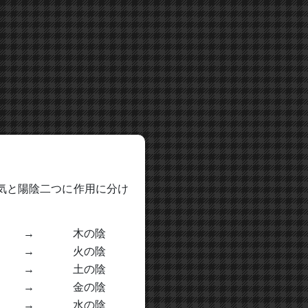
気と陽陰二つに作用に分け
→
木の陰
→
火の陰
→
土の陰
→
金の陰
→
水の陰