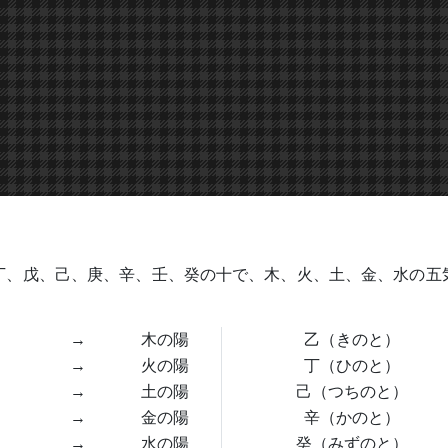
丁、戊、己、庚、辛、壬、癸の十で、木、火、土、金、水の五
→
木の陽
乙（きのと）
→
火の陽
丁（ひのと）
→
土の陽
己（つちのと）
→
金の陽
辛（かのと）
→
水の陽
癸（みずのと）