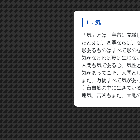
1．気
「気」とは、宇宙に充満
たとえば、四季ならば、
形あるものはすべて形の
気がなければ形は生じな
人間も気である心、気性
気があってこそ、人間と
また、万物すべて気があ
宇宙自然の中に生きてい
運気、吉凶もまた、天地