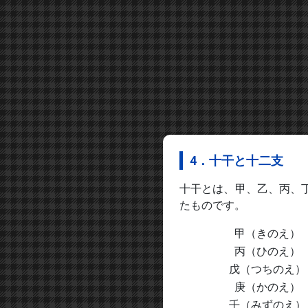
4．十干と十二支
十干とは、甲、乙、丙、
たものです。
甲（きのえ）
丙（ひのえ）
戊（つちのえ）
庚（かのえ）
壬（みずのえ）