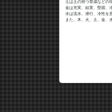
土は土の持つ育成などの
金は充実、結実、堅固、
水は流水、潜行、冷性を
また、木、火、土、金、