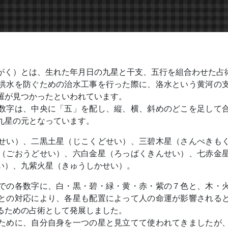
がく）とは、生れた年月日の九星と干支、五行を組合わせた占
洪水を防ぐための治水工事を行った際に、洛水という黄河の
羅が見つかったといわれています。
数字は、中央に「五」を配し、縦、横、斜めのどこを足して
九星の元となっています。
せい）、二黒土星（じこくどせい）、三碧木星（さんぺきも
（ごおうどせい）、六白金星（ろっぱくきんせい）、七赤金
い）、九紫火星（きゅうしかせい）。
での各数字に、白・黒・碧・緑・黄・赤・紫の７色と、木・
との対応により、各星も配置によって人の命運が影響される
るための占術として発展しました。
ために、自分自身を一つの星と見立てて使われてきましたが