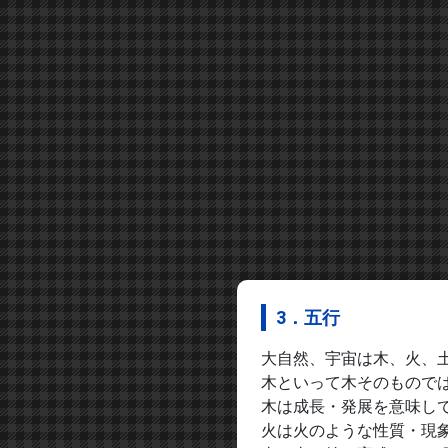
3．五行
大自然、宇宙は木、火、
木といって木そのもので
木は成長・発展を意味し
火は火のような性質・現