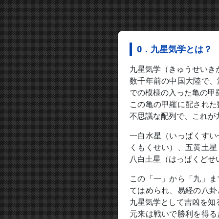
0．九星気学とは？
九星気学（きゅうせいき
数千年前の中国大陸で、
での模様の入った亀の甲
この亀の甲羅に配された
不思議な配列で、これが
一白水星（いっぱくすい
くもくせい）、五黄土星
八白土星（はっぱくどせ
この「一」から「九」ま
てはめられ、易経の八卦
九星気学として吉凶を知
元来は戦いで勝利を得る